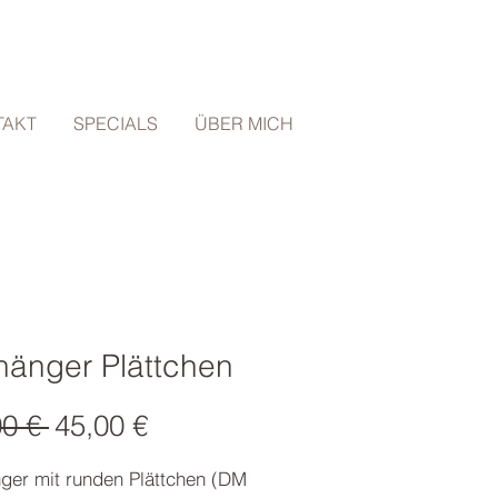
TAKT
SPECIALS
ÜBER MICH
hänger Plättchen
Standardpreis
Sale-
00 € 
45,00 €
Preis
ger mit runden Plättchen (DM