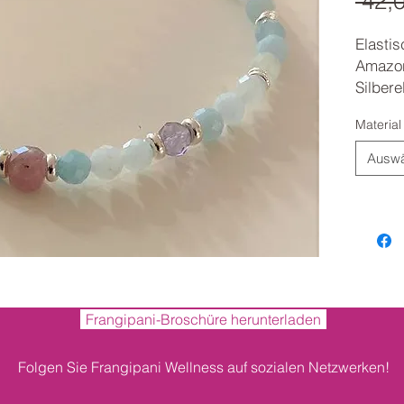
 42,
Elasti
Amazon
Silber
Durchm
Material
Auswä
Frangipani-Broschüre herunterladen
Folgen Sie Frangipani Wellness auf sozialen Netzwerken!