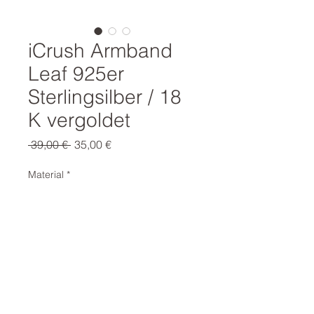
iCrush Armband
Leaf 925er
Sterlingsilber / 18
K vergoldet
Standardpreis
Sale-
 39,00 € 
35,00 €
Preis
Material
*
Das verspielte Armband
"Leaf"mit dem Blatt der
Monstera Deliciosa, ist ein
echter Hingucker. Super
modern und stylisch, passt es