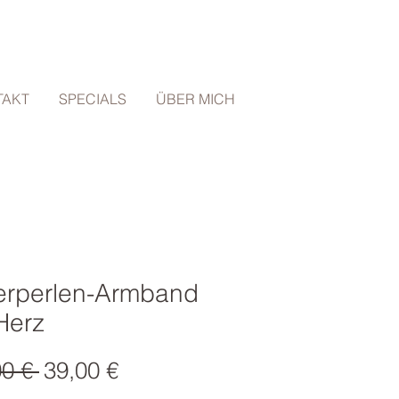
TAKT
SPECIALS
ÜBER MICH
berperlen-Armband
Herz
Standardpreis
Sale-
00 € 
39,00 €
Preis