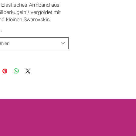
, Elastisches Armband aus
ilberkugeln / vergoldet mit
nd kleinen Swarovskis.
esser ca. 5,5cm
*
hlen