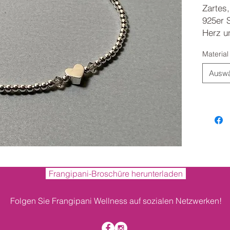
Zartes
925er S
Herz u
Durchm
Material
Auswä
Frangipani-Broschüre herunterladen
Folgen Sie Frangipani Wellness auf sozialen Netzwerken!