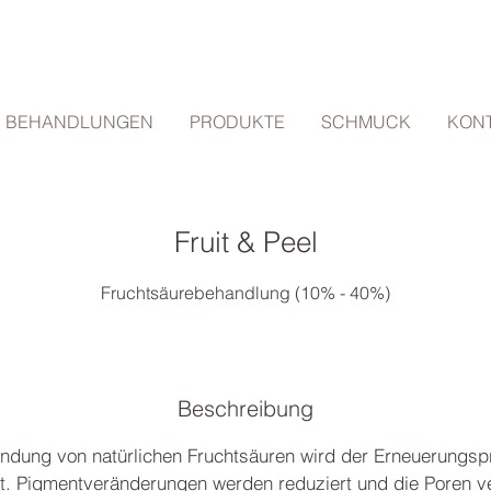
BEHANDLUNGEN
PRODUKTE
SCHMUCK
KON
Fruit & Peel
Fruchtsäurebehandlung (10% - 40%)
ab
59
55 Min.
5
ab 59 €
Ich freue mich auf Ihren Besuch...
€
5
M
Beschreibung
i
ndung von natürlichen Fruchtsäuren wird der Erneuerungsp
n
.
t. Pigmentveränderungen werden reduziert und die Poren ver