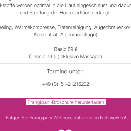
rkstoffe werden optimal in die Haut eingeschleust und dadur
und Straffung der Hautoberfläche erlangt.
eeling, Wärmekompresse, Tiefenreinigung, Augenbrauenkorr
Konzentrat, Algenmodellage)
Basic 59 €
Termine unter:
+49 (0)151-21216202
Frangipani-Broschüre herunterladen
Folgen Sie Frangipani Wellness auf sozialen Netzwerken!