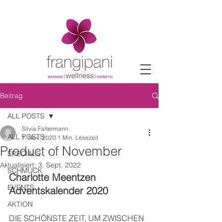
Beitrag
ALL POSTS
Silvia Faltermann
ALL POSTS
1. Nov. 2020
1 Min. Lesezeit
Product of November
SPECIALS
Aktualisiert:
3. Sept. 2022
SCHMUCK
Charlotte Meentzen 
EVENTS
Adventskalender 2020
AKTION
DIE SCHÖNSTE ZEIT, UM ZWISCHEN 