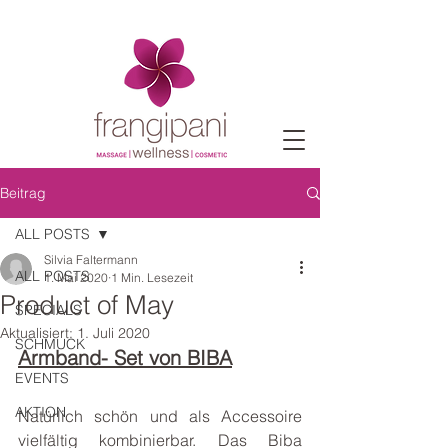
Beitrag
ALL POSTS
Silvia Faltermann
ALL POSTS
1. Mai 2020
1 Min. Lesezeit
Product of May
SPECIALS
Aktualisiert:
1. Juli 2020
SCHMUCK
Armband- Set von BIBA
EVENTS
AKTION
Natürlich schön und als Accessoire 
vielfältig kombinierbar. Das Biba 